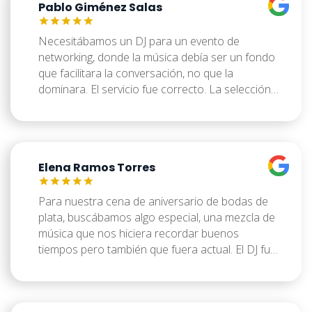
Pablo Giménez Salas
Necesitábamos un DJ para un evento de
networking, donde la música debía ser un fondo
que facilitara la conversación, no que la
dominara. El servicio fue correcto. La selección
musical fue adecuada para el tono del evento,
con un volumen bien ajustado. La instalación fue
rápida y sin problemas. Quizás eché en falta una
propuesta un poco más personalizada en
Elena Ramos Torres
cuanto a géneros, pero en general, cumplió con
lo requerido. Buen profesional que entiende el
contexto del evento y se adapta a las
Para nuestra cena de aniversario de bodas de
necesidades. Sin grandes alardes, pero eficaz.
plata, buscábamos algo especial, una mezcla de
música que nos hiciera recordar buenos
tiempos pero también que fuera actual. El DJ fue
muy amable y paciente con nuestras peticiones,
algunas un poco específicas. La puntualidad y la
configuración fueron perfectas. Aunque hubo un