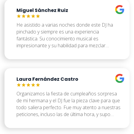
perfecto para la velada, creando un ambiente
Miguel Sánchez Ruiz
relajado y divertido sin ser demasiado ruidoso.
La calidad del equipo de sonido era muy buena.
Fue un toque profesional que elevó la calidad de
He asistido a varias noches donde este DJ ha
nuestra fiesta. ¡Totalmente recomendable!
pinchado y siempre es una experiencia
fantástica. Su conocimiento musical es
impresionante y su habilidad para mezclar
géneros y transiciones es de otro nivel. Consigue
crear una atmósfera única que te atrapa desde
el primer momento. No es solo poner música, es
construir una experiencia sonora que te hace
Laura Fernández Castro
querer bailar toda la noche. Siempre está al
tanto de las últimas tendencias pero sin olvidar
los clásicos. Si buscas una noche con buena
Organizamos la fiesta de cumpleaños sorpresa
música y vibras increíbles, este es tu DJ.
de mi hermana y el DJ fue la pieza clave para que
todo saliera perfecto. Fue muy atento a nuestras
peticiones, incluso las de última hora, y supo
inyectar una energía increíble en la celebración.
La calidad del sonido era excelente y la forma en