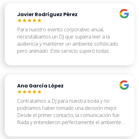
que mezclaba las canciones mantenía la energía
alta sin interrupciones. Además, interactuó con
Javier Rodríguez Pérez
los invitados de una manera muy divertida.
Todos comentaron lo bien que lo pasaron y lo
buena que fue la música. ¡Un acierto total!
Para nuestro evento corporativo anual,
necesitábamos un DJ que supiera leer a la
audiencia y mantener un ambiente sofisticado
pero animado. Este servicio superó todas
nuestras expectativas. La profesionalidad desde
la configuración hasta el desmontaje fue de diez.
La música, variada y perfectamente ajustada al
momento, pasó de un fondo agradable durante
Ana García López
el cóctel a ritmos más energéticos para la fiesta
final. Varios de nuestros invitados comentaron lo
bien que lo pasaron y lo excelente que era la
Contratamos a DJ para nuestra boda y no
música. Definitivamente los tendremos en
podríamos haber tomado una decisión mejor.
cuenta para futuros eventos.
Desde el primer contacto, la comunicación fue
fluida y entendieron perfectamente el ambiente
que queríamos crear. La selección musical fue
impecable, mezclando clásicos con éxitos