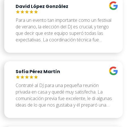
pequeño momento de ajuste al principio con el
David López González
volumen, se solucionó rápidamente. Al final, la
música creó un ambiente muy agradable y
emotivo. Cumplió con nuestras expectativas,
Para un evento tan importante como un festival
aunque quizás un poco más de interacción con
de verano, la elección del DJ es crucial, y tengo
los invitados habría sido un plus.
que decir que este equipo superó todas las
expectativas. La coordinación técnica fue
impecable, asegurando un sonido potente y
claro en todo el recinto. La energía que
transmitió desde la cabina fue contagiosa,
manteniendo a miles de personas bailando y
Sofía Pérez Martín
disfrutando bajo el sol. Su set fue dinámico, con
transiciones suaves y una selección musical que
resonó con la multitud. Un verdadero
Contraté al DJ para una pequeña reunión
profesional que sabe cómo manejar grandes
privada en casa y quedé muy satisfecha. La
escenarios y audiencias. ¡Impresionante!
comunicación previa fue excelente, le di algunas
ideas de lo que nos gustaba y él preparó una
lista de reproducción que encajaba
perfectamente. Fue muy puntual y discreto en la
instalación. La música fue el complemento